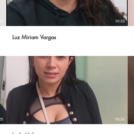
42
00:33
Luz Miriam Vargas
25
00:24