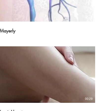
00:52
Mayerly
00:29