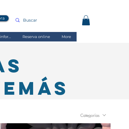
ora
nfor...
Reserva online
More
as
vemás
Categorías