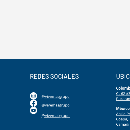
REDES SOCIALES
UBI
Colomb
Cl. 62 
@vivemasgrupo
Bucaram
@vivemasgrupo
México
Anillo P
@vivemasgrupo
Coapa, 
Camadi 