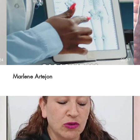
24
00:37
Marlene Artejon