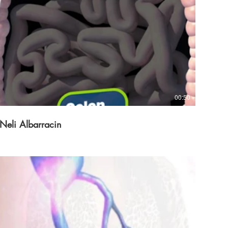
00:50
Neli Albarracin