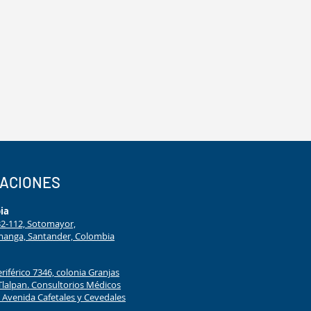
CACIONES
ia
#32-112, Sotomayor,
anga, Santander, Colombia
eriférico 7346, colonia Granjas
Tlalpan. Consultorios Médicos
Avenida Cafetales y Cevedales