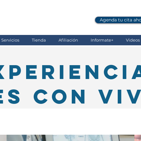
Agenda tu cita ah
Comunicate al: (607) 696 06 28
Servicios
Tienda
Afiliación
Informate+
Videos i
xperienci
es con Vi