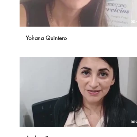
00:
Yohana Quintero
00: