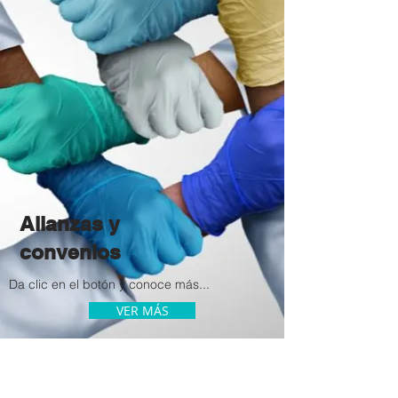
Alianzas y
convenios
Da clic en
el botón
y conoce más...
VER MÁS