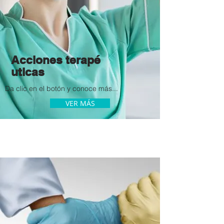
Acciones
terapé
uticas
Da clic en
el botón
y conoce más...
VER MÁS