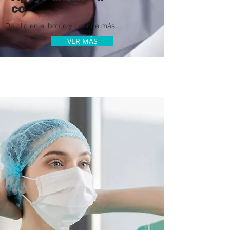
co
Da clic en
el botón
y conoce más...
VER MÁS