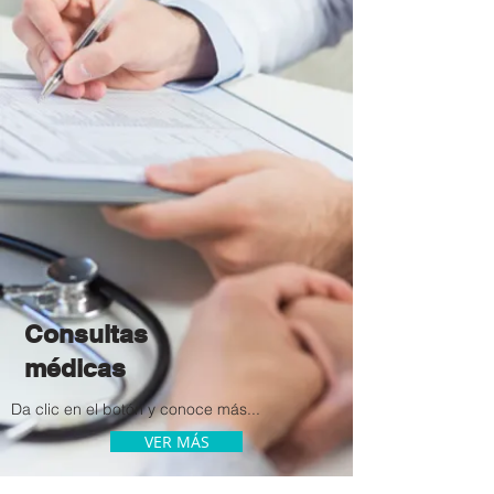
Consultas
médicas
Da clic en
el botón
y conoce más...
VER MÁS