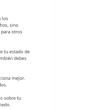
 los 
hos, sino 
 para otros 
e tu estado de 
ambién debes 
ciona mejor. 
dos.
s sobre tu 
miedo.