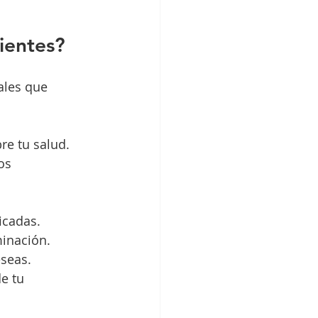
ientes?
ales que 
re tu salud.
os 
icadas.
minación.
eseas.
e tu 