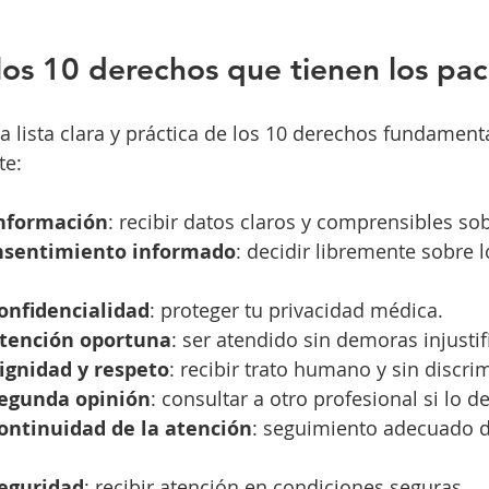
los 10 derechos que tienen los pac
a lista clara y práctica de los 10 derechos fundament
te:
información
: recibir datos claros y comprensibles sob
nsentimiento informado
: decidir libremente sobre l
onfidencialidad
: proteger tu privacidad médica.
atención oportuna
: ser atendido sin demoras injustif
ignidad y respeto
: recibir trato humano y sin discri
segunda opinión
: consultar a otro profesional si lo d
ontinuidad de la atención
: seguimiento adecuado d
seguridad
: recibir atención en condiciones seguras.