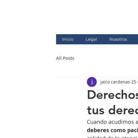
Inicio
Legal
Nosotros
All Posts
jairo cardenas
25
Derechos
tus dere
Cuando acudimos a 
deberes como pac