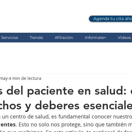
Agenda tu cita ah
Comunicate al: (607) 696 06 28
Servicios
Tienda
Afiliación
Informate+
Videos i
 may
4 min de lectura
 del paciente en salud:
chos y deberes esencial
un centro de salud, es fundamental conocer nuestro
ientes
. Esto no solo nos protege, sino que también m