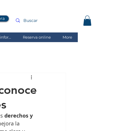
ora
nfor...
Reserva online
More
 conoce
es
s 
derechos y 
ejora la 