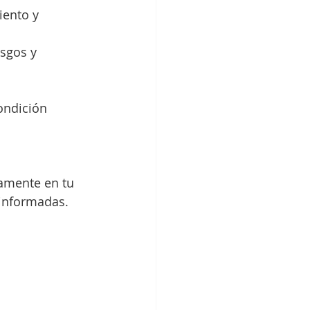
iento y 
sgos y 
.
ondición 
vamente en tu 
 informadas.