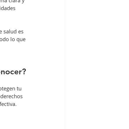
ma clara y 
idades 
e salud es 
todo lo que 
onocer?
otegen tu 
 derechos 
ectiva.