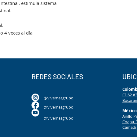
intestinal. estimula sistema
tinal.
l.
o 4 veces al día.
REDES SOCIALES
UBI
Colomb
Cl. 62 
@vivemasgrupo
Bucaram
@vivemasgrupo
México
Anillo P
@vivemasgrupo
Coapa, 
Camadi 