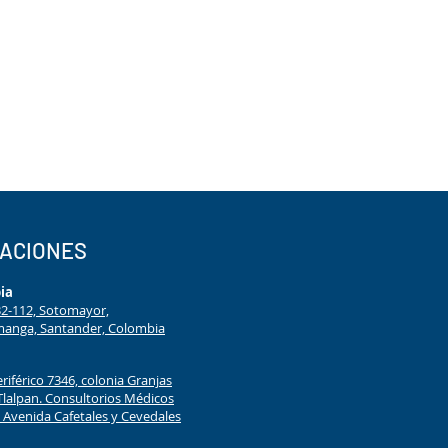
CACIONES
ia
#32-112, Sotomayor,
anga, Santander, Colombia
eriférico 7346, colonia Granjas
Tlalpan. Consultorios Médicos
Avenida Cafetales y Cevedales