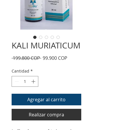
KALI MURIATICUM
Precio
Precio
 199.800 COP 
99.900 COP
de
oferta
Cantidad
*
Agregar al carrito
Realizar compra