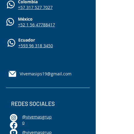
Colombia
+57 317 527 7027
México
+52 1 56 47788417
Ecuador
+593 96 318 3450
Vivemasips19@gmail.com
REDES SOCIALES
@vivemasgrup
o
@vivemasgrup