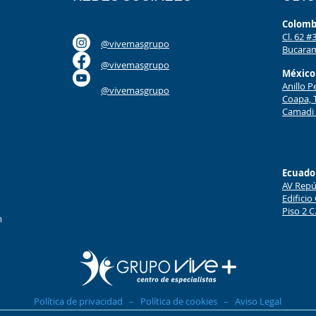
Colomb
Cl. 62 
@vivemasgrupo
Bucaram
@vivemasgrupo
México
Anillo P
@vivemasgrupo
Coapa, 
Camadi 
Ecuado
AV Repúb
Edificio
Piso 2 C
m
Política de privacidad – Política de cookies – Aviso Legal