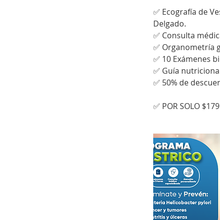
✅ Ecografía de Ve
Delgado.
✅ Consulta médica
✅ Organometría g
✅ 10 Exámenes bio
✅ Guía nutricional
✅ 50% de descuen
✅ POR SOLO $179.