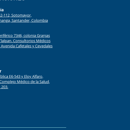
ia
#32-112, Sotomayor,
anga, Santander, Colombia
eriférico 7346, colonia Granjas
Tlalpan. Consultorios Médicos
Avenida Cafetales y Cevedales
r
lica E6-543 y Eloy Alfaro,
 Complejo Médico de la Salud,
. 203.