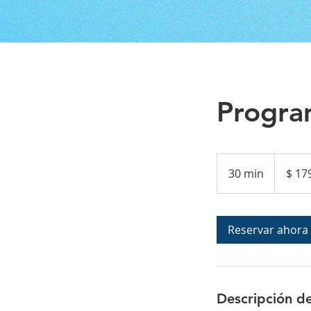
Program
$
179.900
30 min
3
$ 17
0
m
Reservar ahora
i
n
Descripción de