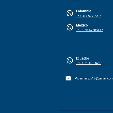
Colombia
+57 317 527 7027
México
+52 1 56 47788417
Ecuador
+593 96 318 3450
Vivemasips19@gmail.co