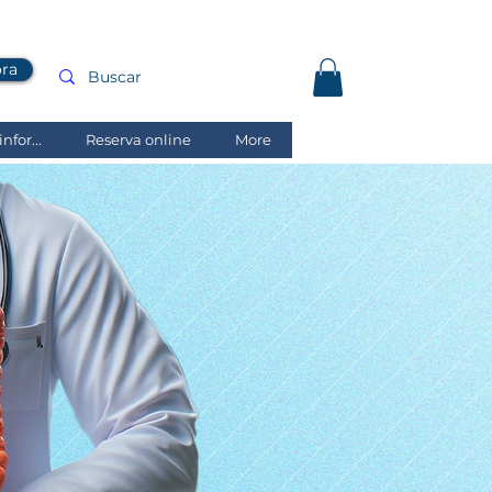
ora
nfor...
Reserva online
More