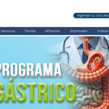
Agenda tu cita ah
Comunicate al: (607) 696 06 28
Servicios
Tienda
Afiliación
Informate+
Videos i