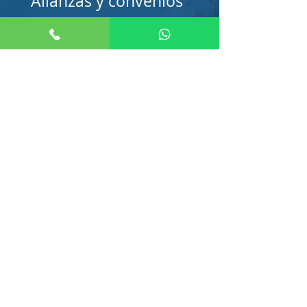
Alianzas y convenios
Conoce nuestros servicios ofertados
por nuestros Aliados.
Productos
Adquiere nuestros productos en
nuestra tienda
virtual.