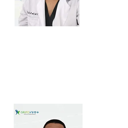
Dr. Rene Flores De La Cruz
Médico general
Guayaquil - Ecuador