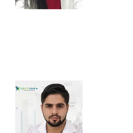
Dra. Yannara Vázquez
Naranjo
Médico General
Especialista en Terapia intensiva
Bogotá - Colombia