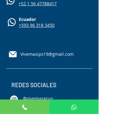
+52 1 56 47788417
Ecuador
+593 96 318 3450
Vivemasips19@gmail.com
REDES SOCIALES
@vivemasgrup
o
@vivemasgrup
o
@vivemasgrup
o